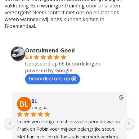
vakkundig. Een
woningontruiming
door ons laten
verzorgen? Neem contact met ons op en laat ons
weten wanneer wij langs kunnen komen in
Bloemendaal.
Ontruimend Goed
5.0
Gebaseerd op 66 beoordelingen
powered by
G
o
o
g
l
e
beoordeel ons op
BL
vorig jaar
In een verdrietige en stressvolle periode waren 
P
Frank en Robin voor mij een belangrijke steun. 
z
Met hun inzet en de fantastische medewerkers 