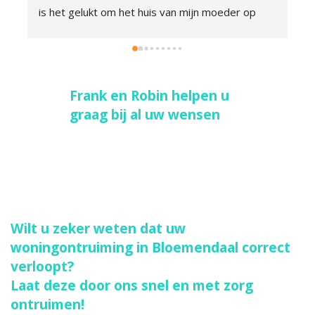
is het gelukt om het huis van mijn moeder op 
korte termijn snel leeg te ruimen. Je kunt niet 
alles bewaren, dus voor mij was het heel fijn dat 
alles zorgvuldig en met veel respect wordt 
uitgezocht en niet zomaar weggegooid. Zelfs 
Frank en Robin helpen u
voor de plantjes werd een nieuw huis gezocht. 
graag bij al uw wensen
De oplevering aan de lastige huurbaas was 
uiteindelijk geen enkel probleem dankzij 
Ontruimend goed.
Wilt u zeker weten dat uw
woningontruiming in Bloemendaal correct
verloopt?
Laat deze door ons snel en met zorg
ontruimen!