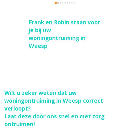
alles bewaren, dus voor mij was het heel fijn dat 
alles zorgvuldig en met veel respect wordt 
uitgezocht en niet zomaar weggegooid. Zelfs 
Frank en Robin staan voor
voor de plantjes werd een nieuw huis gezocht. 
je bij uw
De oplevering aan de lastige huurbaas was 
woningontruiming in
uiteindelijk geen enkel probleem dankzij 
Weesp
Ontruimend goed.
Wilt u zeker weten dat uw
woningontruiming in Weesp correct
verloopt?
Laat deze door ons snel en met zorg
ontruimen!