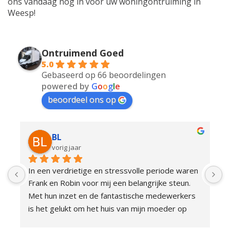
ons vandaag nog in voor uw woningontruiming in
Weesp!
Ontruimend Goed
5.0
Gebaseerd op 66 beoordelingen
powered by
G
o
o
g
l
e
beoordeel ons op
BL
vorig jaar
In een verdrietige en stressvolle periode waren 
P
Frank en Robin voor mij een belangrijke steun. 
z
Met hun inzet en de fantastische medewerkers 
is het gelukt om het huis van mijn moeder op 
korte termijn snel leeg te ruimen. Je kunt niet 